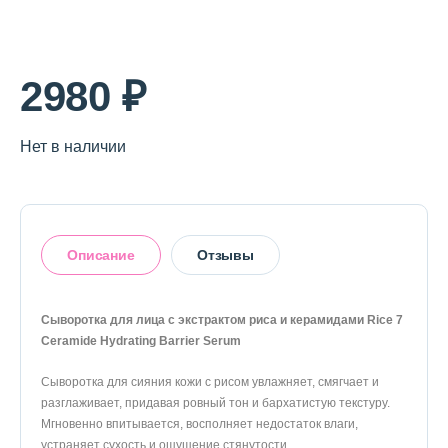
О магазине
Доставка и оплата
2980 ₽
Политика конфиденциальности
Нет в наличии
Контактная информация
+7 (996) 962 69 66
Описание
Отзывы
Телефон
Whats’APP
Telegram
Сыворотка для лица с экстрактом риса и керамидами Rice 7
Ceramide Hydrating Barrier Serum
Оставить отзыв
Сыворотка для сияния кожи с рисом увлажняет, смягчает и
разглаживает, придавая ровный тон и бархатистую текстуру.
Мгновенно впитывается, восполняет недостаток влаги,
устраняет сухость и ощущение стянутости.