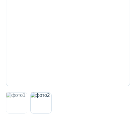
Декоративная косметика и уход за
губами
Тело
Наборы
Аксессуары
Бытовая химия