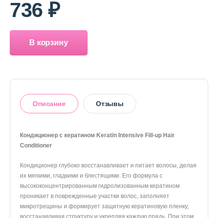
О магазине
736 ₽
Доставка и оплата
В корзину
Политика конфиденциальности
Контактная информация
Описание
Отзывы
+7 (996) 962 69 66
Телефон
Whats’APP
Telegram
Кондиционер с кератином Keratin Intensive Fill-up Hair
Conditioner
Оставить отзыв
Кондиционер глубоко восстанавливает и питает волосы, делая
их мягкими, гладкими и блестящими. Его формула с
высококонцентрированным гидролизованным кератином
проникает в поврежденные участки волос, заполняет
микротрещины и формирует защитную кератиновую пленку,
восстанавливая структуру и укрепляя каждую прядь. При этом