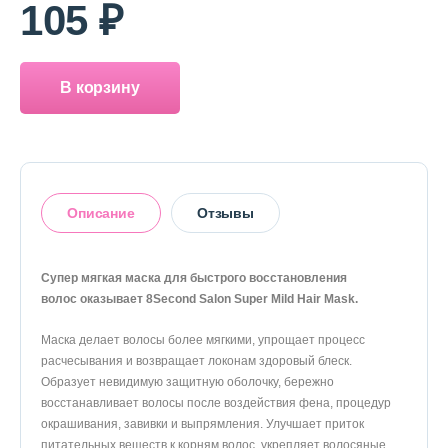
О магазине
105 ₽
Доставка и оплата
В корзину
Политика конфиденциальности
Контактная информация
Описание
Отзывы
+7 (996) 962 69 66
Телефон
Whats’APP
Telegram
Супер мягкая маска для быстрого восстановления
волос оказывает 8Second Salon Super Mild Hair Mask.
Оставить отзыв
Маска делает волосы более мягкими, упрощает процесс
расчесывания и возвращает локонам здоровый блеск.
Образует невидимую защитную оболочку, бережно
восстанавливает волосы после воздействия фена, процедур
окрашивания, завивки и выпрямления. Улучшает приток
питательных веществ к корням волос, укрепляет волосяные