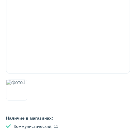
Декоративная косметика и уход за
губами
Тело
Наборы
Аксессуары
Бытовая химия
Наличие в магазинах:
Коммунистический, 11