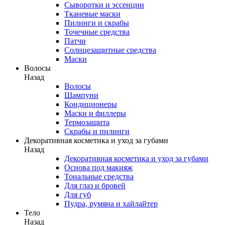
Сыворотки и эссенции
Тканевые маски
Пилинги и скрабы
Точечные средства
Патчи
Солнцезащитные средства
Маски
Волосы
Назад
Волосы
Шампуни
Кондиционеры
Маски и филлеры
Термозащита
Скрабы и пилинги
Декоративная косметика и уход за губами
Назад
Декоративная косметика и уход за губами
Основа под макияж
Тональные средства
Для глаз и бровей
Для губ
Пудра, румяна и хайлайтер
Тело
Назад