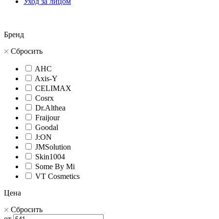
Уход за лицом
Бренд
Сбросить
AHC
Axis-Y
CELIMAX
Cosrx
Dr.Althea
Fraijour
Goodal
J:ON
JMSolution
Skin1004
Some By Mi
VT Cosmetics
Цена
Сбросить
от