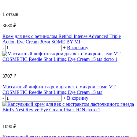
1 отзыв
3680 ₽
Крем для век с ретинолом Retinol Intense Advanced Triple
Action Eye Cream 30мл SOME BY MI
-
+
В корзину
3707 ₽
Массажный лифтинг-крем для век с микроиглами VT
COSMETIC Reedle Shot Lifting Eye Cream 15 мл
-
+
В корзину
1090 ₽