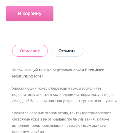
О магазине
В корзину
Доставка и оплата
Политика конфиденциальности
Контактная информация
Описание
Отзывы
+7 (996) 962 69 66
Увлажняющий тонер с берёзовым соком Birch Juice
Телефон
Whats’APP
Telegram
Moisturizing Toner
Оставить отзыв
Увлажняющий тонер с берёзовым соком восполняет
недостаток влаги в клетках эпидермиса, нормализует гидро-
липидный баланс, мгновенно устраняет сухость и стянутость.
Является базовым этапом ухода, так как восстанавливает
состояние кожи и её pH-баланс после умывания, а также
выполняет роль проводника и позволяет всем активам
проникнуть глубже.