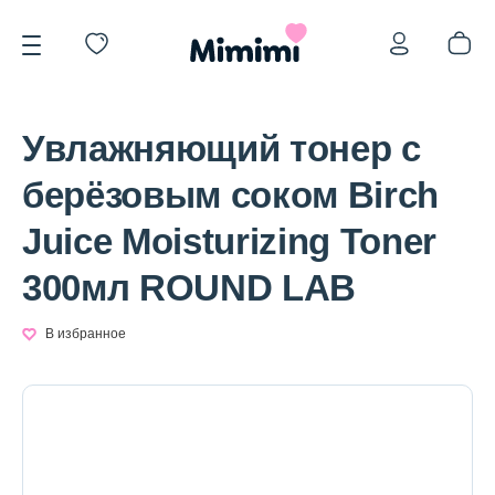
Увлажняющий тонер с
берёзовым соком Birch
Juice Moisturizing Toner
*OVERSTOCK -30%
300мл ROUND LAB
Уход за лицом
В избранное
Волосы