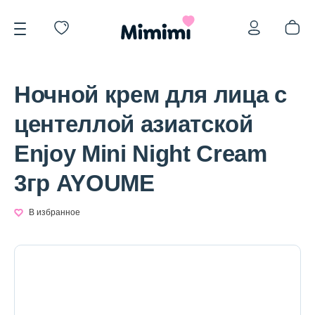
Ночной крем для лица с
центеллой азиатской
Enjoy Mini Night Cream
*OVERSTOCK -30%
3гр AYOUME
Уход за лицом
В избранное
Волосы