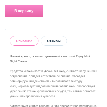
О магазине
В корзину
Доставка и оплата
Политика конфиденциальности
Контактная информация
Описание
Отзывы
+7 (996) 962 69 66
Ночной крем для лица с центе­ллой азиатской Enjoy Mini
Телефон
Whats’APP
Telegram
Night Cream
Оставить отзыв
Средство успокаивает и увлажняет кожу, снимает шелу­шения и
покраснения, придаёт естественное сияние. Обладает
регенерирующим действием и выравнивает текстуру
кожи, нормализует гидролипидный баланс кожи, способствует
укреплению стенок кровеносных сосудов, тем самым помо­гает
уменьшить проявления купероза.
Акти­визирует синтез коллагена, что приводит к разгла­живанию