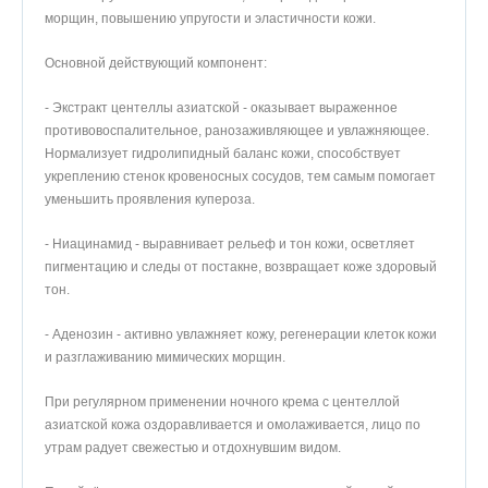
морщин, повышению упругости и эластично­сти кожи.
Основной действующий компонент:
- Экстракт центеллы азиатской - оказывает выраженное
противовоспалительное, рано­заживляющее и увлажняющее.
Нормализует гидролипидный баланс кожи, спо­собствует
укреплению стенок кровеносных сосудов, тем самым помо­гает
уменьшить проявления купероза.
- Ниацинамид - выравнивает рельеф и тон кожи, осветляет
пигментацию и следы от постакне, возвращает коже здоровый
тон.
- Аденозин - активно увлажняет кожу, регенерации клеток кожи
и разглаживанию мимических морщин.
При регулярном применении ночно­го крема с центеллой
азиатской кожа оздоравли­вается и омолаживается, лицо по
утрам радует све­жестью и отдохнувшим видом.