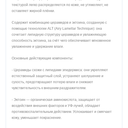
текстурой легко распределяется по коже, не утяжеляет, не
оставляет жирной плёнки.
Содержит комбинацию церамидов и эктоина, созданную с
помощью технологии ALT (Airy Lamellar Technique): она
сочетает липидную структуру церамидов и увлажняющую
способность эктоина, за счёт чего обеспечивает мгновенное
увлажнение и удержание влаги.
Основные действующие компоненты:
- Церамиды схожи с липидами эпидермиса: они укрепляют
естественный защитный слой, устраняют шелушение и
сухость, предотвращают потерю влаги и снижают
чувствительность к внешним раздражителям.
- Эктоин — органическая аминокислота, защищает от
воздействия внешних факторов и УФ-лучей, обладает
противовоспалительным действием. Успокаивает и смягчает
кожу, уменьшает покраснение.