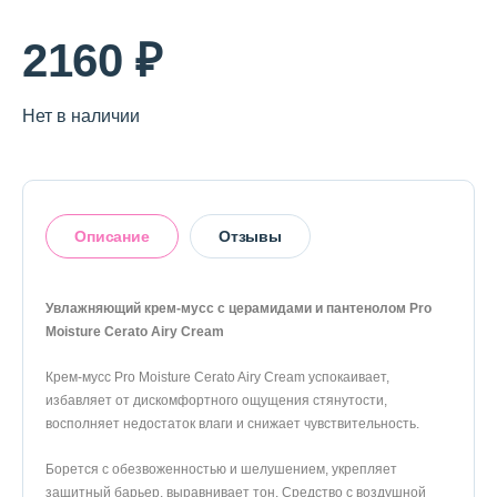
О магазине
2160 ₽
Доставка и оплата
Политика конфиденциальности
Нет в наличии
Контактная информация
Описание
Отзывы
+7 (996) 962 69 66
Телефон
Whats’APP
Telegram
Увлажняющий крем-мусс с церамидами и пантенолом Pro
Moisture Cerato Airy Cream
Оставить отзыв
Крем-мусс Pro Moisture Cerato Airy Cream успокаивает,
избавляет от дискомфортного ощущения стянутости,
восполняет недостаток влаги и снижает чувствительность.
Борется с обезвоженностью и шелушением, укрепляет
защитный барьер, выравнивает тон. Средство с воздушной