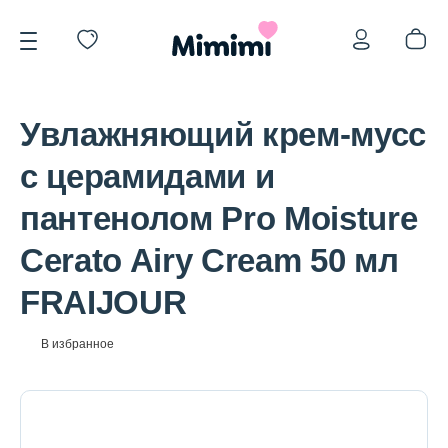
Увлажняющий крем-мусс
с церамидами и
пантенолом Pro Moisture
*OVERSTOCK -30%
Cerato Airy Cream 50 мл
FRAIJOUR
Уход за лицом
В избранное
Волосы