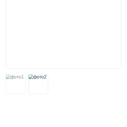
Декоративная косметика и уход за
губами
Тело
Наборы
Аксессуары
Бытовая химия