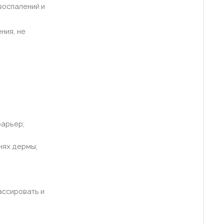
воспалений и
ния, не
и
барьер;
нях дермы;
ассировать и