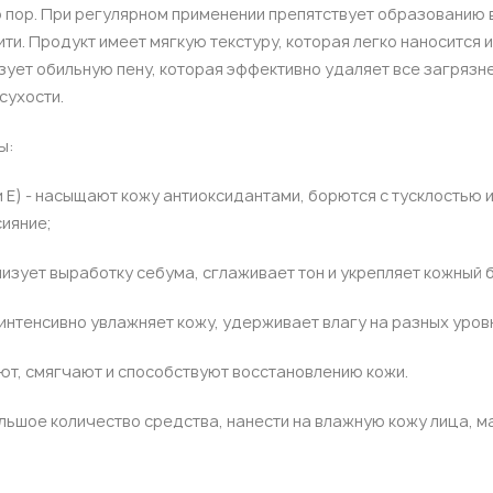
ю пор. При регулярном применении препятствует образованию 
ти. Продукт имеет мягкую текстуру, которая легко наносится и
ует обильную пену, которая эффективно удаляет все загрязне
сухости.
ы:
и E) - насыщают кожу антиоксидантами, борются с тусклостью 
ияние;
лизует выработку себума, сглаживает тон и укрепляет кожный 
 интенсивно увлажняет кожу, удерживает влагу на разных уров
ают, смягчают и способствуют восстановлению кожи.
льшое количество средства, нанести на влажную кожу лица, м