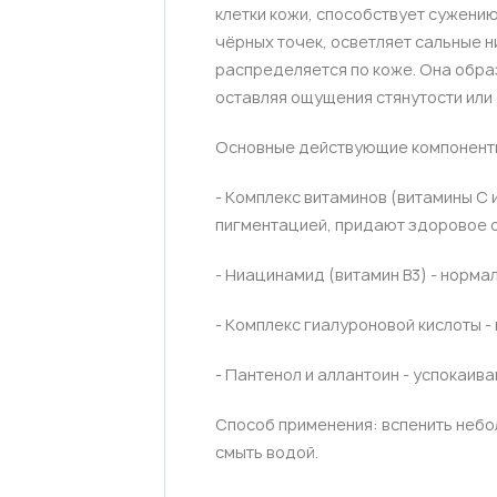
клетки кожи, способствует сужени
чёрных точек, осветляет сальные ни
распределяется по коже. Она образ
оставляя ощущения стянутости или 
Основные действующие компонент
- Комплекс витаминов (витамины C 
пигментацией, придают здоровое с
- Ниацинамид (витамин B3) - норма
- Комплекс гиалуроновой кислоты -
- Пантенол и аллантоин - успокаив
Способ применения: вспенить небо
смыть водой.