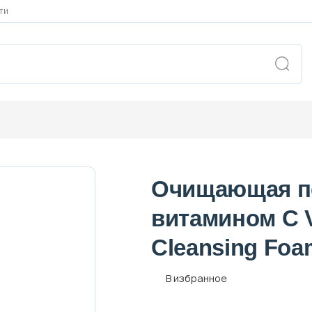
ти
Очищающая пе
витамином С V
Cleansing Fo
В избранное