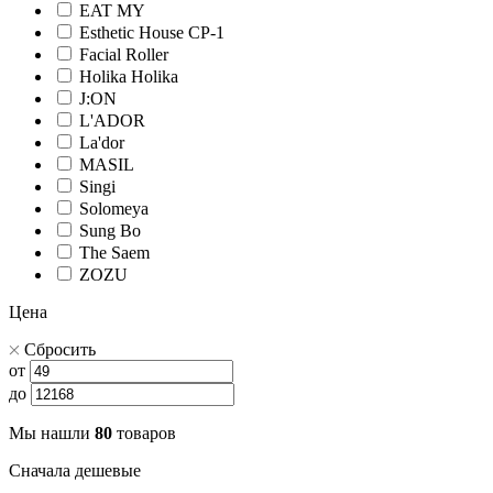
EAT MY
Esthetic House CP-1
Facial Roller
Holika Holika
J:ON
L'ADOR
La'dor
MASIL
Singi
Solomeya
Sung Bo
The Saem
ZOZU
Цена
Сбросить
от
до
Мы нашли
80
товаров
Сначала дешевые