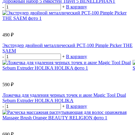
Дорожный набор 5 емкостей Travel 5 BENELEPHANT
-
+
В корзину
490 ₽
Экструдер двойной металлический PCT-100 Pimple Picker THE
SAEM
-
+
В корзину
590 ₽
Ложечка для удаления черных точек и акне Magic Tool Dual
Sebum Extruder HOLIKA HOLIKA
-
+
В корзину
690 ₽