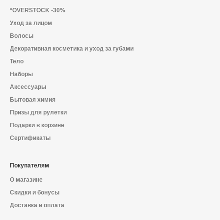
Декоративная косметика и уход за
*OVERSTOCK -30%
губами
Уход за лицом
Волосы
Декоративная косметика и уход за губами
Тело
Тело
Наборы
Аксессуары
Наборы
Бытовая химия
Призы для рулетки
Подарки в корзине
Сертификаты
Аксессуары
Покупателям
О магазине
Бытовая химия
Скидки и бонусы
Доставка и оплата