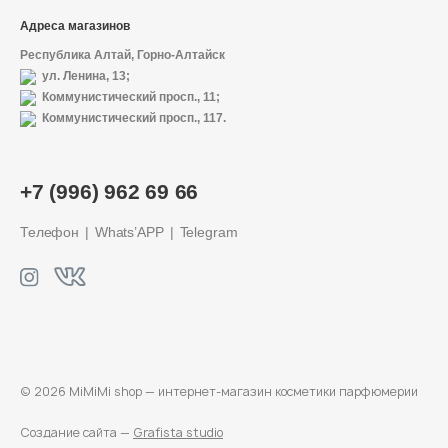
О магазине
Адреса магазинов
Доставка и оплата
Республика Алтай, Горно-Алтайск
ул. Ленина, 13;
Коммунистический просп., 11;
Политика конфиденциальности
Коммунистический просп., 117.
Контактная информация
+7 (996) 962 69 66
+7 (996) 962 69 66
Телефон
Whats’APP
Telegram
Телефон
Whats’APP
Telegram
© 2026 MiMiMi shop — интернет-магазин
косметики парфюмерии
Создание сайта —
Grafista studio