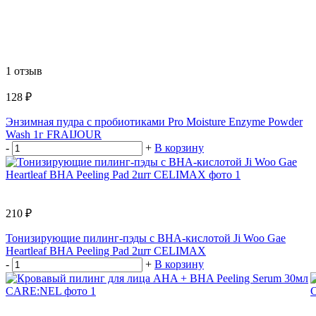
1 отзыв
128 ₽
Энзимная пудра с пробиотиками Pro Moisture Enzyme Powder
Wash 1г FRAIJOUR
-
+
В корзину
210 ₽
Тонизирующие пилинг-пэды с BHA-кислотой Ji Woo Gae
Heartleaf BHA Peeling Pad 2шт CELIMAX
-
+
В корзину