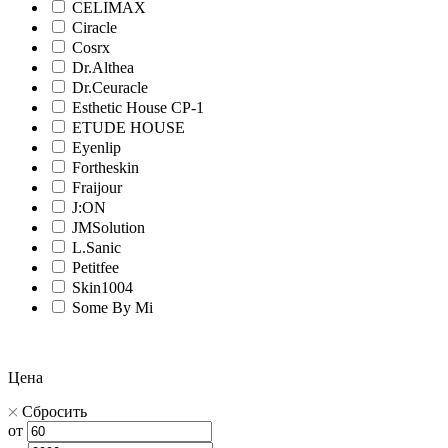
CELIMAX
Ciracle
Cosrx
Dr.Althea
Dr.Ceuracle
Esthetic House CP-1
ETUDE HOUSE
Eyenlip
Fortheskin
Fraijour
J:ON
JMSolution
L.Sanic
Petitfee
Skin1004
Some By Mi
Цена
Сбросить
от