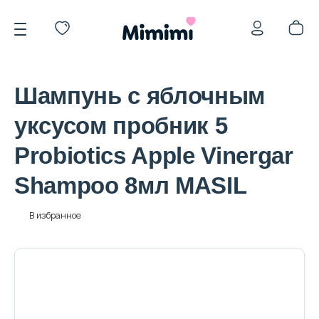
Шампунь с яблочным
уксусом пробник 5
Probiotics Apple Vinergar
*OVERSTOCK -30%
Shampoo 8мл MASIL
Уход за лицом
В избранное
Волосы