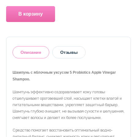
О магазине
В корзину
Доставка и оплата
Политика конфиденциальности
Контактная информация
Описание
Отзывы
+7 (996) 962 69 66
Шампунь с яблочным уксусом 5 Probiotics Apple Vinegar
Телефон
Whats’APP
Telegram
Shampoo.
Оставить отзыв
Шампунь эффективно оздоравливает кожу головы:
отшелушивает ороговевший слой, насыщает клетки влагой и
питательными веществами, укрепляет защитный барьер.
Шампунь глубоко очищает, не вызывая сухости и шелушения,
смягчает волосы и делает их более послушными.
Средство помогает восстановить оптимальный водно-
липидный баланс, снижает жирность кожи и регулирует