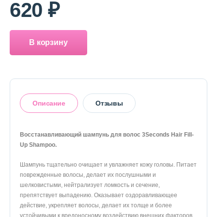
О магазине
620 ₽
Доставка и оплата
В корзину
Политика конфиденциальности
Контактная информация
Описание
Отзывы
+7 (996) 962 69 66
Телефон
Whats’APP
Telegram
Восстанавливающий шампунь для волос 3Seconds Hair Fill-
Up Shampoo.
Оставить отзыв
Шампунь тщательно очищает и увлажняет кожу головы. Питает
поврежденные волосы, делает их послушными и
шелковистыми, нейтрализует ломкость и сечение,
препятствует выпадению. Оказывает оздоравливающее
действие, укрепляет волосы, делает их толще и более
устойчивыми к вредоносному воздействию внешних факторов.