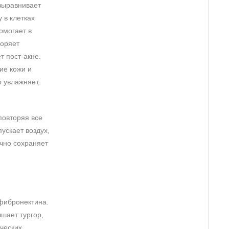
 выравнивает
 в клетках
омогает в
коряет
т пост-акне.
ие кожи и
 увлажняет,
повторяя все
ускает воздух,
чно сохраняет
 фибронектина.
шает тургор,
ческих