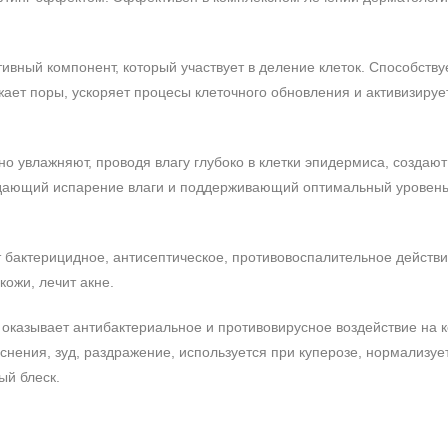
тивный компонент, который участвует в деление клеток. Способству
ет поры, ускоряет процесы клеточного обновления и активизиру
вно увлажняют, проводя влагу глубоко в клетки эпидермиса, создают
ждающий испарение влаги и поддерживающий оптимальный уровень
ет бактерицидное, антисептическое, противовоспалительное действи
кожи, лечит акне.
- оказывает антибактериальное и противовирусное воздействие на к
снения, зуд, раздражение, используется при куперозе, нормализуе
ый блеск.