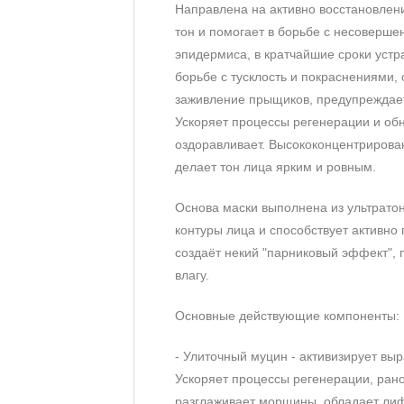
Направлена на активно восстановлени
тон и помогает в борьбе с несоверше
эпидермиса, в кратчайшие сроки устр
борьбе с тусклость и покраснениями, 
заживление прыщиков, предупреждает 
Ускоряет процессы регенерации и об
оздоравливает. Высококонцентрирован
делает тон лица ярким и ровным.
Основа маски выполнена из ультратон
контуры лица и способствует активно
создаёт некий "парниковый эффект", 
влагу.
Основные действующие компоненты:
- Улиточный муцин - активизирует вы
Ускоряет процессы регенерации, рано
разглаживает морщины, обладает ли