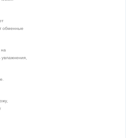
ет
ет обменные
 на
 увлажнения,
е.
ожу,
т