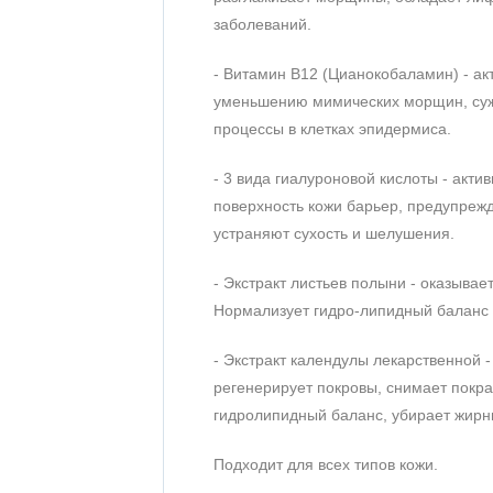
заболеваний.
- Витамин В12 (Цианокобаламин) - ак
уменьшению мимических морщин, сужа
процессы в клетках эпидермиса.
- 3 вида гиалуроновой кислоты - акти
поверхность кожи барьер, предупре
устраняют сухость и шелушения.
- Экстракт листьев полыни - оказыва
Нормализует гидро-липидный баланс 
- Экстракт календулы лекарственной 
регенерирует покровы, снимает покра
гидролипидный баланс, убирает жирн
Подходит для всех типов кожи.