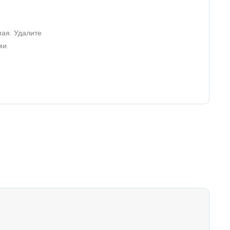
мая. Удалите
ми.