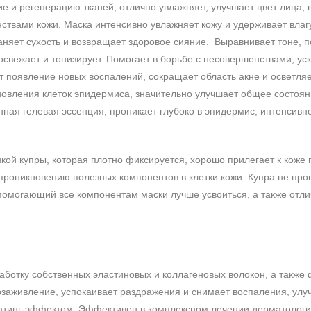
е и регенерацию тканей, отлично увлажняет, улучшает цвет лица,
нствами кожи. Маска интенсивно увлажняет кожу и удерживает влагу
аняет сухость и возвращает здоровое сияние. Выравнивает тоне, п
освежает и тонизирует. Помогает в борьбе с несовершенствами, ус
появление новых воспалений, сокращает область акне и осветляе
новления клеток эпидермиса, значительно улучшает общее состоян
ная гелевая эссенция, проникает глубоко в эпидермис, интенсивно
кой купры, которая плотно фиксируется, хорошо прилегает к коже 
 проникновению полезных компонентов в клетки кожи. Купра не проп
помогающий все компонентам маски лучше усвоиться, а также отли
работку собственных эластиновых и коллагеновых волокон, а также
заживление, успокаивает раздражения и снимает воспаления, улуч
фтинг-эффектом. Эффективен в комплексном лечении дерматологи