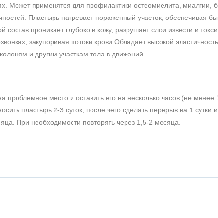
ях. Может применятся для профилактики остеомиелита, миалгии, б
чностей. Пластырь нагревает пораженный участок, обеспечивая бы
 состав проникает глубоко в кожу, разрушает слои извести и токси
озвонках, закупоривая потоки крови Обладает высокой эластичност
 коленям и другим участкам тела в движений.
а проблемное место и оставить его на несколько часов (не менее 
сить пластырь 2-3 суток, после чего сделать перерыв на 1 сутки и
сяца. При необходимости повторять через 1,5-2 месяца.