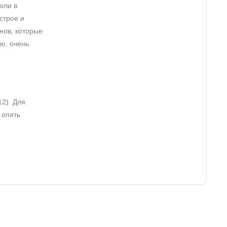
оли в
строе и
нов, которые
ью, очень
12). Для
 опять