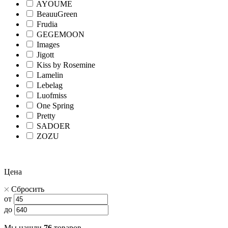
AYOUME
BeauuGreen
Frudia
GEGEMOON
Images
Jigott
Kiss by Rosemine
Lamelin
Lebelag
Luofmiss
One Spring
Pretty
SADOER
ZOZU
Цена
Сбросить
от
до
Мы нашли
76
товаров