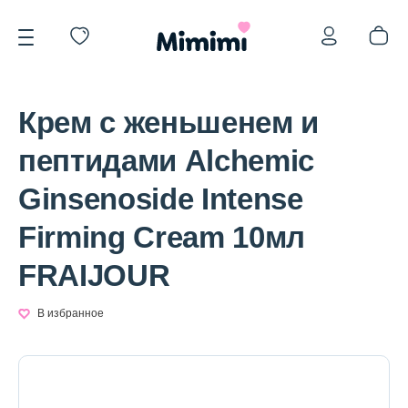
Крем с женьшенем и
пептидами Alchemic
Ginsenoside Intense
*OVERSTOCK -30%
Firming Cream 10мл
FRAIJOUR
Уход за лицом
В избранное
Волосы