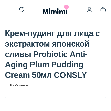
Крем-пудинг для лица с
экстрактом японской
сливы Probiotic Anti-
*OVERSTOCK -30%
Aging Plum Pudding
Cream 50мл CONSLY
Уход за лицом
В избранное
Волосы