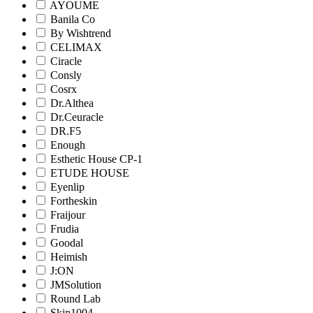
AYOUME
Banila Co
By Wishtrend
CELIMAX
Ciracle
Consly
Cosrx
Dr.Althea
Dr.Ceuracle
DR.F5
Enough
Esthetic House CP-1
ETUDE HOUSE
Eyenlip
Fortheskin
Fraijour
Frudia
Goodal
Heimish
J:ON
JMSolution
Round Lab
Skin1004