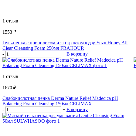
1 отзыв
1553 ₽
Гель-пенка с прополисом и экстрактом юдзу Yuzu Honey All
Clear Cleansing Foam 250мл FRAIJOUR
-
+
В корзину
1 отзыв
1670 ₽
Слабокислотная пенка Derma Nature Relief Madecica pH
Balancing Foam Cleansing 150мл CELIMAX
-
+
В корзину