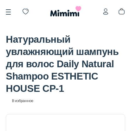
Натуральный
увлажняющий шампунь
для волос Daily Natural
*OVERSTOCK -30%
Shampoo ESTHETIC
HOUSE СР-1
Уход за лицом
В избранное
Волосы