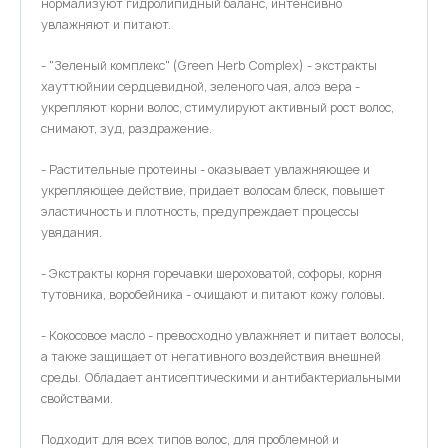
нормализуют гидролипидный баланс, интенсивно
увлажняют и питают.
- "Зеленый комплекс" (Green Herb Complex) - экстракты
хауттюйнии сердцевидной, зеленого чая, алоэ вера -
укрепляют корни волос, стимулируют активный рост волос,
снимают, зуд, раздражение.
- Растительные протеины - оказывает увлажняющее и
укрепляющее действие, придает волосам блеск, повышет
эластичность и плотность, предупреждает процессы
увядания.
- Экстракты корня горечавки шероховатой, софоры, корня
тутовника, воробейника - очищают и питают кожу головы.
- Кокосовое масло - превосходно увлажняет и питает волосы,
а также защищает от негативного воздействия внешней
среды. Обладает антисептическими и антибактериальными
свойствами.
Подходит для всех типов волос, для проблемной и