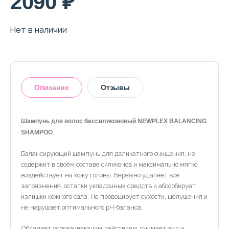
2090 ₽
О магазине
Доставка и оплата
Нет в наличии
Политика конфиденциальности
Контактная информация
Описание
Отзывы
+7 (996) 962 69 66
Шампунь для волос бессиликоновый NEWPLEX BALANCING
Телефон
Whats’APP
Telegram
SHAMPOO
Оставить отзыв
Балансирующий шампунь для деликатного очищения, не
содержит в своём составе силиконов и максимально мягко
воздействует на кожу головы. Бережно удаляет все
загрязнения, остатки укладочных средств и абсорбирует
излишки кожного сала. Не провоцирует сухости, шелушения и
не нарушает оптимального pH-баланса.
Обладает успокаивающим действием, снимает зуд и