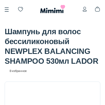
Шампунь для волос
бессиликоновый
NEWPLEX BALANCING
*OVERSTOCK -30%
SHAMPOO 530мл LADOR
Уход за лицом
В избранное
Волосы