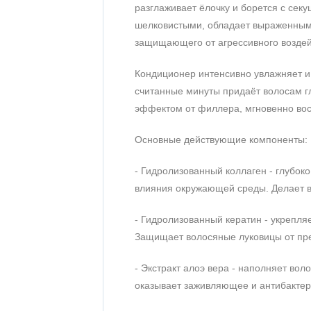
разглаживает ёлочку и борется с се
На основании 1 отзыва
шелковистыми, обладает выраженным
1
защищающего от агрессивного воздей
2
Кондиционер интенсивно увлажняет и 
3
считанные минуты придаёт волосам гл
4
эффектом от филлера, мгновенно вос
5
Основные действующие компоненты:
- Гидролизованный коллаген - глубоко
влияния окружающей среды. Делает в
- Гидролизованный кератин - укрепля
Защищает волосяные луковицы от пр
- Экстракт алоэ вера - наполняет вол
оказывает заживляющее и антибактер