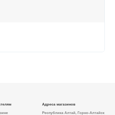
10
Гл
ателям
Адреса магазинов
зине
Республика Алтай, Горно-Алтайск