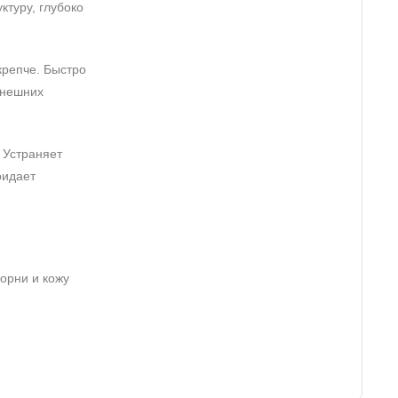
ктуру, глубоко
крепче. Быстро
внешних
 Устраняет
ридает
орни и кожу