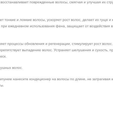
восстанавливает поврежденные волосы, смягчая и улучшая их стру
ет тонкие и ломкие волосы, ускоряет рост волос, делает их гуще и 
ы при ежедневном использования фена, защищает от воздействия 
оряет процессы обновления и регенерации, стимулирует рост волос.
 препятствует выпадению волос. Устраняет шелушения и сухость, п
еск.
лушных волос.
пунем нанесите кондиционер на волосы по длине, не затрагивая к
ты.