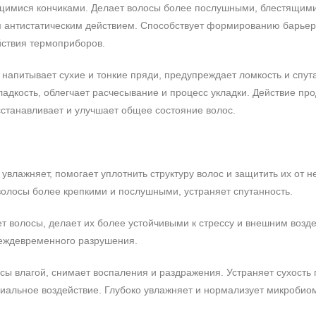
кущимися кончиками. Делает волосы более послушными, блестящим
Ева
30.01.2025
 антистатическим действием. Способствует формированию барьер
0%
ствия термоприборов.
0%
После применения волосы мягкие 
напитывает сухие и тонкие пряди, предупреждает ломкость и спута
0%
адкость, облегчает расчесывание и процесс укладки. Действие про
0%
станавливает и улучшает общее состояние волос.
100%
 увлажняет, помогает уплотнить структуру волос и защитить их от н
олосы более крепкими и послушными, устраняет спутанность.
ет волосы, делает их более устойчивыми к стрессу и внешним возд
еждевременного разрушения.
осы влагой, снимает воспаления и раздражения. Устраняет сухость 
иальное воздействие. Глубоко увлажняет и нормализует микробиом