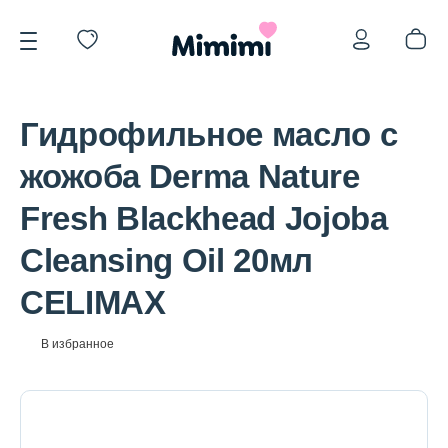
Гидрофильное масло с
жожоба Derma Nature
Fresh Blackhead Jojoba
*OVERSTOCK -30%
Cleansing Oil 20мл
CELIMAX
Уход за лицом
В избранное
Волосы