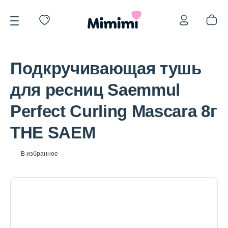
Подкручивающая тушь
для ресниц Saemmul
Perfect Curling Mascara 8г
*OVERSTOCK -30%
THE SAEM
Уход за лицом
В избранное
Волосы