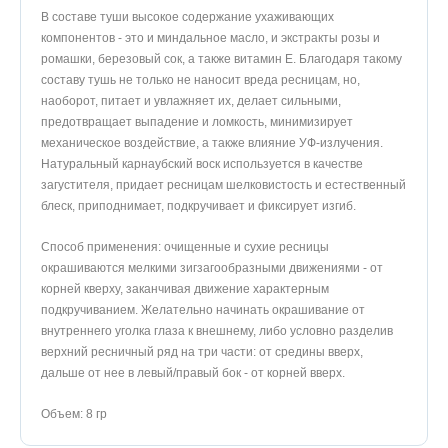
В составе туши высокое содержание ухаживающих
компонентов - это и миндальное масло, и экстракты розы и
ромашки, березовый сок, а также витамин E. Благодаря такому
составу тушь не только не наносит вреда ресницам, но,
наоборот, питает и увлажняет их, делает сильными,
предотвращает выпадение и ломкость, минимизирует
механическое воздействие, а также влияние УФ-излучения.
Натуральный карнаубский воск используется в качестве
загустителя, придает ресницам шелковистость и естественный
блеск, приподнимает, подкручивает и фиксирует изгиб.
Способ применения: очищенные и сухие ресницы
окрашиваются мелкими зигзагообразными движениями - от
корней кверху, заканчивая движение характерным
подкручиванием. Желательно начинать окрашивание от
внутреннего уголка глаза к внешнему, либо условно разделив
верхний ресничный ряд на три части: от средины вверх,
дальше от нее в левый/правый бок - от корней вверх.
Объем: 8 гр