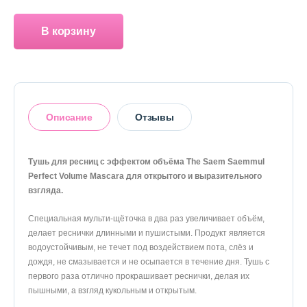
О магазине
В корзину
Доставка и оплата
Политика конфиденциальности
Контактная информация
Описание
Отзывы
+7 (996) 962 69 66
Тушь для ресниц с эффектом объёма The Saem Saemmul
Телефон
Whats’APP
Telegram
Perfect Volume Mascara для открытого и выразительного
взгляда.
Оставить отзыв
Специальная мульти-щёточка в два раз увеличивает объём,
делает реснички длинными и пушистыми. Продукт является
водоустойчивым, не течет под воздействием пота, слёз и
дождя, не смазывается и не осыпается в течение дня. Тушь с
первого раза отлично прокрашивает реснички, делая их
пышными, а взгляд кукольным и открытым.