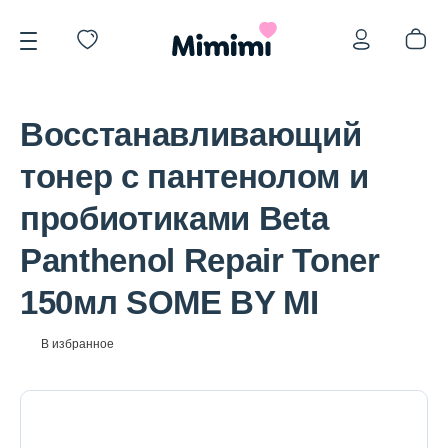
Восстанавливающий
тонер с пантенолом и
пробиотиками Beta
*OVERSTOCK -30%
Panthenol Repair Toner
150мл SOME BY MI
Уход за лицом
В избранное
Волосы