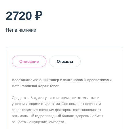
О магазине
2720 ₽
Доставка и оплата
Политика конфиденциальности
Нет в наличии
Контактная информация
Описание
Отзывы
+7 (996) 962 69 66
Телефон
Whats’APP
Telegram
Восстанавливающий тонер с пантенолом и пробиотиками
Beta Panthenol Repair Toner
Оставить отзыв
Средство обладает увлажняющими, питательными и
успокаивающими качествами. Оно помогает покровам
сопротивляться внешним факторам, восстанавливает
оптимальный гидролипидный баланс, здоровый обмен
веществ и ощущение комфорта.