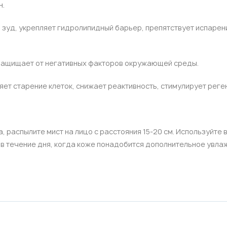
н.
и зуд, укрепляет гидролипидный барьер, препятствует испарен
, защищает от негативных факторов окружающей среды.
ляет старение клеток, снижает реактивность, стимулирует рег
, распылите мист на лицо с расстояния 15-20 см. Используйте 
 в течение дня, когда коже понадобится дополнительное увла