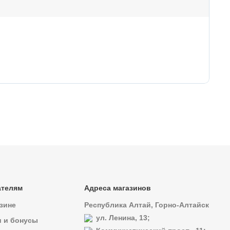
73
Ко
ателям
Адреса магазинов
зине
Республика Алтай, Горно-Алтайск
ул. Ленина, 13;
и и бонусы