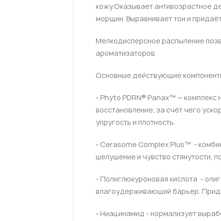
кожу.Оказывает антивозрастное де
морщин. Выравнивает тон и придаё
Мелкодисперсное распыление позво
ароматизаторов.
Основные действующие компонент
- Phyto PDRN® Panax™ — комплекс 
восстановление, за счёт чего уск
упругость и плотность.
- Cerasome Complex Plus™ - комбин
шелушение и чувство стянутости, 
- Полиглюкуроновая кислота - оли
влагоудерживающий барьер. Прида
- Ниацинамид - нормализует выраб