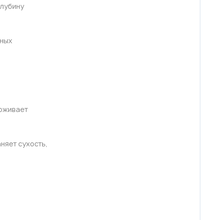
глубину
нных
ерживает
няет сухость,