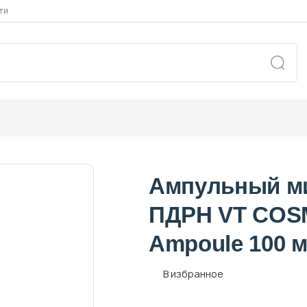
ти
Ампульный ми
ПДРН VT COSM
Ampoule 100 
В избранное