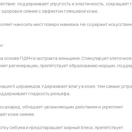
йствие: поддерживает упругость и эластичность, сокращает 
т здоровое сияние с эффектом глянцевой кожи.
ляет наносить мист поверх макияжа. Не содержит искусстве
ы:
на основе ПДРН и экстракта женьшеня. Стимулирует клеточное
оряет регенерацию, препятствует образованию морщин, подд
ация 5 церамидов. Удерживает влагу в коже, тем самым устра
поддерживает гладкость рельефа.
госахарид, обладает увлажняющим действием и укрепляет
ёт коже сияние.
отку себума и предотвращает жирный блеск, препятствует