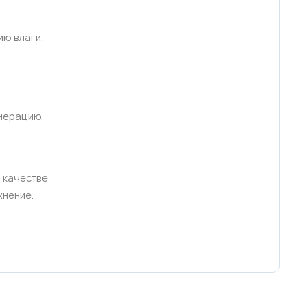
ию влаги,
енерацию.
в качестве
жнение.