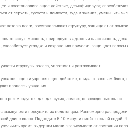
щее и восстанавливающее действие, дезинфицируют, способствую
ься от перхоти, сухости и ломкости, зуда и жжения, уменьшить вы
ют потерю влаги, восстанавливают структуру, защищают от ломкос
м шелковистую мягкость, природную гладкость и эластичность, дел
, способствует укладке и сохранению прически, защищает волосы 
участки структуры волоса, уплотняет и разглаживает.
т увлажняющее и укрепляющее действие, придают волосам блеск,
дают процессы увядания.
енно рекомендуется для для сухих, ломких, поврежденных волос.
 с шампунем и подсушите их полотенцем. Равномерно распредели
всей длине волос. Подождите 5-10 минут и смойте теплой водой. 
увеличить время выдержки маски в зависимости от состояния воло