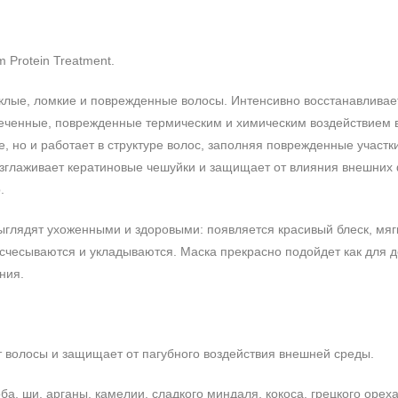
 Protein Treatment.
лые, ломкие и поврежденные волосы. Интенсивно восстанавливае
веченные, поврежденные термическим и химическим воздействием 
, но и работает в структуре волос, заполняя поврежденные участк
азглаживает кератиновые чешуйки и защищает от влияния внешних 
.
глядят ухоженными и здоровыми: появляется красивый блеск, мягк
расчесываются и укладываются. Маска прекрасно подойдет как для 
ания.
ет волосы и защищает от пагубного воздействия внешней среды.
а, ши, арганы, камелии, сладкого миндаля, кокоса, грецкого ореха