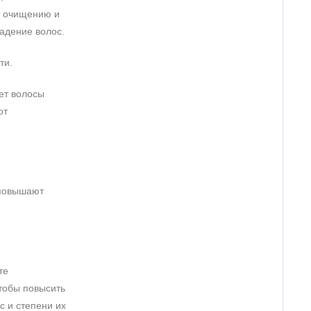
т очищению и
падение волос.
ти.
ает волосы
от
 повышают
те
Чтобы повысить
с и степени их