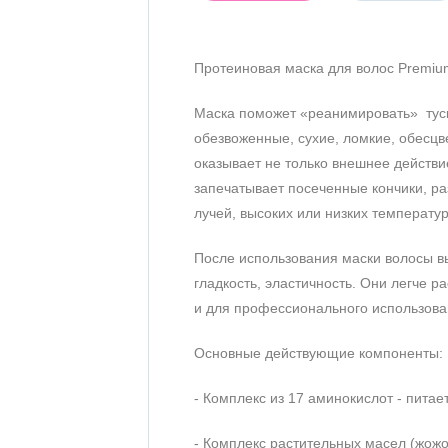
Протеиновая маска для волос Premium
Оставить отзыв
Маска поможет «реанимировать» туск
обезвоженные, сухие, ломкие, обесц
оказывает не только внешнее действие
запечатывает посеченные кончики, р
лучей, высоких или низких температур
После использования маски волосы вы
гладкость, эластичность. Они легче 
и для профессионального использов
Основные действующие компоненты:
- Комплекс из 17 аминокислот - пита
- Комплекс растительных масел (жожоб