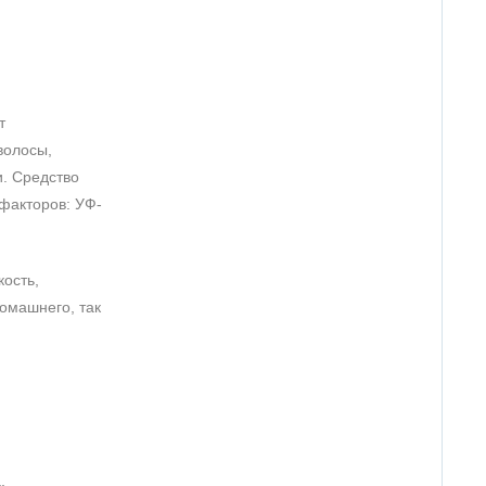
т
волосы,
и. Средство
факторов: УФ-
ость,
домашнего, так
,