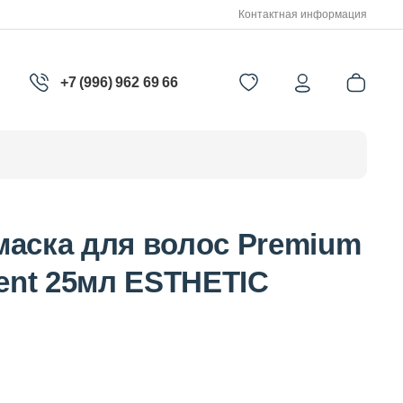
Контактная информация
+7 (996) 962 69 66
инги
Пилинги и скрабы
маска для волос Premium
Точечные средства
ment 25мл ESTHETIC
енции
Патчи
Солнцезащитные средства