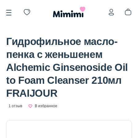
Гидрофильное масло-
пенка с женьшенем
Alchemic Ginsenoside Oil
*OVERSTOCK -30%
to Foam Cleanser 210мл
FRAIJOUR
Уход за лицом
1 отзыв
В избранное
Волосы