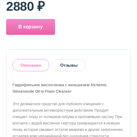
2880 ₽
В корзину
Описание
Отзывы
Гидрофильное масло-пенка с женьшенем Alchemic
5
Ginsenoside Oil to Foam Cleanser
Это деликатное средство для глубокого очищения с
На основании 1 отзыва
дополнительным антивозрастным действием. Продукт
очищает поры от излишков себума и ороговевших частиц. При
1
0%
контакте с водой масляная текстура превращается в нежную
2
0%
пенку, которая смывает остатки макияжа и другие загрязнения,
3
0%
оставляя кожу увлажнённой без ощущения стянутости.
4
0%