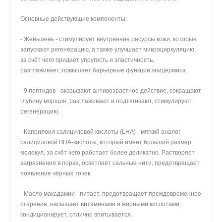
5
100%
Основные действующие компоненты:
- Женьшень - стимулирует внутренние ресурсы кожи, которые
запускают регенерацию, а также улучшает микроциркуляцию,
Оставить отзыв
за счёт чего придаёт упругость и эластичность,
разглаживает, повышает барьерные функции эпидермиса.
Дарья
03.11.2024
- 9 пептидов - оказывают антивозрастное действие, сокращают
глубину морщин, разглаживают и подтягивают, стимулируют
регенерацию.
Очень крутое средство. Приятно пенится, при этом хорошо
смывает даже стойкий макияж. Немного стягивает кожу после
- Каприлоил салициловой кислоты (LHA) - мягкий аналог
применения, но если использовать тонер или плотный
салициловой BHA-кислоты, который имеет больший размер
увлажняющий крем-то это вообще не считается проблемой.
молекул, за счёт чего работает более деликатно. Растворяет
загрязнения в порах, осветляет сальные нити, предотвращает
появление чёрных точек.
- Масло макадамии - питает, предотвращает преждевременное
старение, насыщает витаминами и жирными кислотами,
кондиционирует, отлично впитывается.