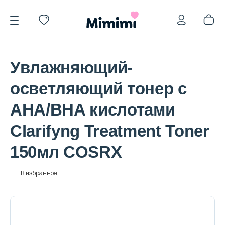
Увлажняющий-
осветляющий тонер с
AHA/BHA кислотами
*OVERSTOCK -30%
Clarifyng Treatment Toner
150мл COSRX
Уход за лицом
В избранное
Волосы