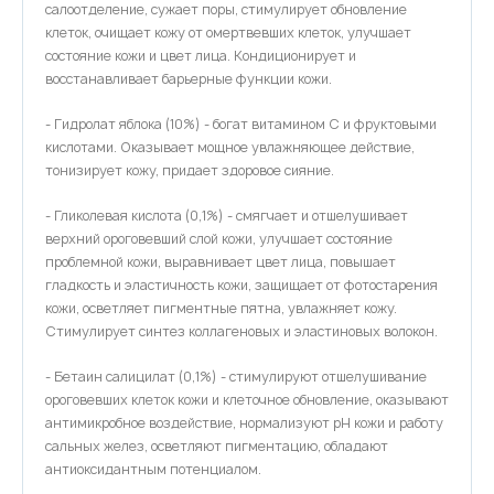
салоотделение, сужает поры, стимулирует обновление
клеток, очищает кожу от омертвевших клеток, улучшает
состояние кожи и цвет лица. Кондиционирует и
восстанавливает барьерные функции кожи.
- Гидролат яблока (10%) - богат витамином C и фруктовыми
кислотами. Оказывает мощное увлажняющее действие,
тонизирует кожу, придает здоровое сияние.
- Гликолевая кислота (0,1%) - смягчает и отшелушивает
верхний ороговевший слой кожи, улучшает состояние
проблемной кожи, выравнивает цвет лица, повышает
гладкость и эластичность кожи, защищает от фотостарения
кожи, осветляет пигментные пятна, увлажняет кожу.
Стимулирует синтез коллагеновых и эластиновых волокон.
- Бетаин салицилат (0,1%) - стимулируют отшелушивание
ороговевших клеток кожи и клеточное обновление, оказывают
антимикробное воздействие, нормализуют pH кожи и работу
сальных желез, осветляют пигментацию, обладают
антиоксидантным потенциалом.