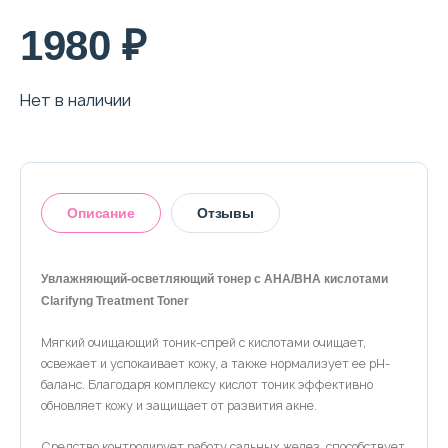
О магазине
1980 ₽
Доставка и оплата
Нет в наличии
Политика конфиденциальности
Контактная информация
Описание
Отзывы
+7 (996) 962 69 66
Телефон
Whats’APP
Telegram
Увлажняющий-осветляющий тонер с AHA/BHA кислотами
Clarifyng Treatment Toner
Оставить отзыв
Мягкий очищающий тоник-спрей с кислотами очищает,
освежает и успокаивает кожу, а также нормализует ее pH-
баланс. Благодаря комплексу кислот тоник эффективно
обновляет кожу и защищает от развития акне.
Средство контролирует работу сальных желез, способствует