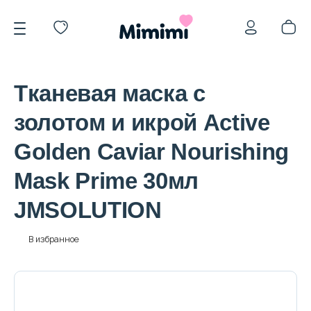
Tканевая маска с
золотом и икрой Active
Golden Caviar Nourishing
*OVERSTOCK -30%
Mask Prime 30мл
JMSOLUTION
Уход за лицом
В избранное
Волосы