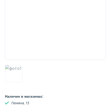
Декоративная косметика и уход за
губами
Тело
Наборы
Аксессуары
Бытовая химия
Наличие в магазинах:
Ленина, 13