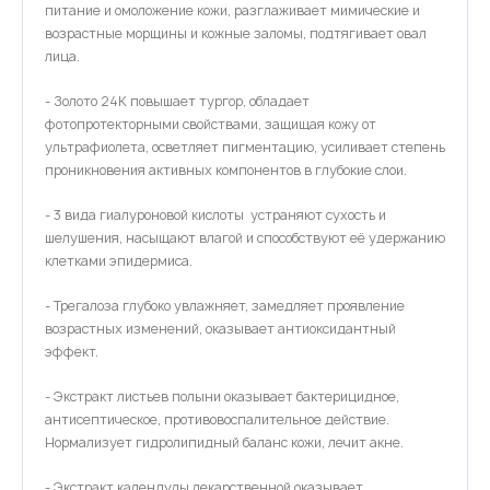
питание и омоложение кожи, разглаживает мимические и
возрастные морщины и кожные заломы, подтягивает овал
лица.
- Золото 24К повышает тургор, обладает
фотопротекторными свойствами, защищая кожу от
ультрафиолета, осветляет пигментацию, усиливает степень
проникновения активных компонентов в глубокие слои.
- 3 вида гиалуроновой кислоты устраняют сухость и
шелушения, насыщают влагой и способствуют её удержанию
клетками эпидермиса.
- Трегалоза глубоко увлажняет, замедляет проявление
возрастных изменений, оказывает антиоксидантный
эффект.
- Экстракт листьев полыни оказывает бактерицидное,
антисептическое, противовоспалительное действие.
Нормализует гидролипидный баланс кожи, лечит акне.
- Экстракт календулы лекарственной оказывает