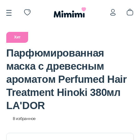
Хит
Парфюмированная
маска с древесным
*OVERSTOCK -30%
ароматом Perfumed Hair
Treatment Hinoki 380мл
Уход за лицом
LA'DOR
Волосы
В избранное