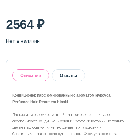
О магазине
Доставка и оплата
2564 ₽
Политика конфиденциальности
Нет в наличии
Контактная информация
+7 (996) 962 69 66
Описание
Отзывы
Телефон
Whats’APP
Telegram
Кондиционер парфюмированный с ароматом муксуса
Perfumed Hair Treatment Hinoki
Оставить отзыв
Бальзам парфюмированный для поврежденных волос
обеспечивает кондиционирующий эффект, который не только
делает волосы мягкими, но делает их гладкими и
блестящими, даже после сушки феном. Формула средства