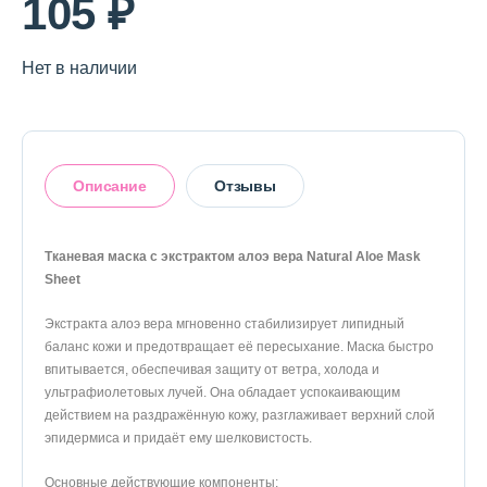
105 ₽
О магазине
Доставка и оплата
Нет в наличии
Политика конфиденциальности
Контактная информация
Описание
Отзывы
+7 (996) 962 69 66
Тканевая маска с экстрактом алоэ вера Natural Aloe Mask
Телефон
Whats’APP
Telegram
Sheet
Оставить отзыв
Экстракта алоэ вера мгновенно стабилизирует липидный
баланс кожи и предотвращает её пересыхание. Маска быстро
впитывается, обеспечивая защиту от ветра, холода и
ультрафиолетовых лучей. Она обладает успокаивающим
действием на раздражённую кожу, разглаживает верхний слой
эпидермиса и придаёт ему шелковистость.
Основные действующие компоненты: