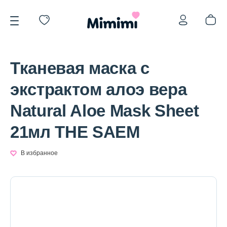
Тканевая маска с
экстрактом алоэ вера
Natural Aloe Mask Sheet
*OVERSTOCK -30%
21мл THE SAEM
Уход за лицом
В избранное
Волосы