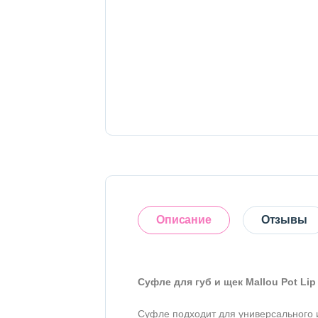
Тело
Наборы
Аксессуары
Бытовая химия
Описание
Отзывы
Суфле для губ и щек Mallou Pot Lip
Оставить отзыв
Суфле подходит для универсального ис