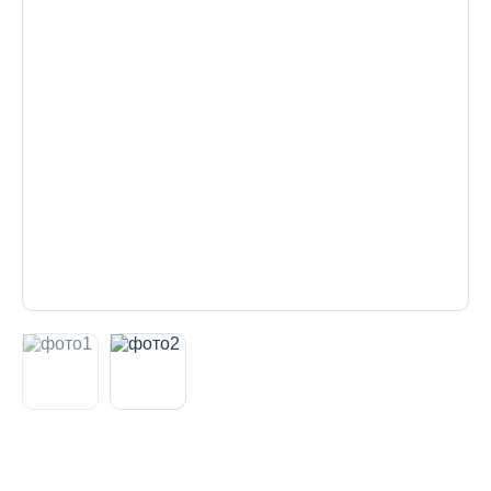
Декоративная косметика и уход за
губами
Тело
Наборы
Аксессуары
Бытовая химия