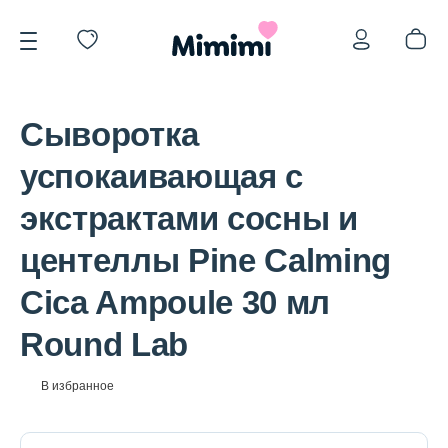
Сыворотка
успокаивающая с
экстрактами сосны и
*OVERSTOCK -30%
центеллы Pine Calming
Cica Ampoule 30 мл
Уход за лицом
Round Lab
Волосы
В избранное