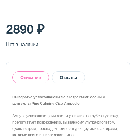
О магазине
Доставка и оплата
2890 ₽
Политика конфиденциальности
Нет в наличии
Контактная информация
+7 (996) 962 69 66
Описание
Отзывы
Телефон
Whats’APP
Telegram
Сыворотка успокаивающая с экстрактами сосны и
центеллы Pine Calming Cica Ampoule
Оставить отзыв
Ампула успокаивает, смягчает и увлажняет огрубевшую кожу,
препятствует повреждению, вызванному ультрафиолетом,
сухим ветром, перепадом температур и другими факторами,
которые приводят к раздражению и