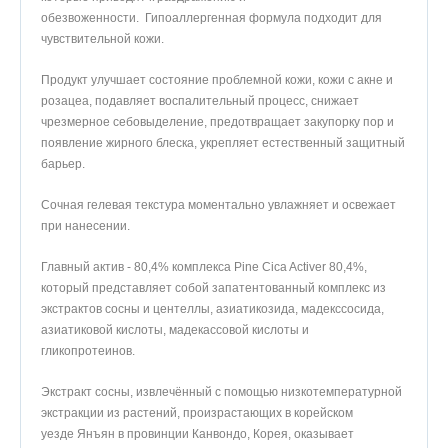
обезвоженности. Гипоаллергенная формула подходит для
чувствительной кожи.
Продукт улучшает состояние проблемной кожи, кожи с акне и
розацеа, подавляет воспалительный процесс, снижает
чрезмерное себовыделение, предотвращает закупорку пор и
появление жирного блеска, укрепляет естественный защитный
барьер.
Сочная гелевая текстура моментально увлажняет и освежает
при нанесении.
Главный актив - 80,4% комплекса Pine Cica Activer 80,4%,
который представляет собой запатентованный комплекс из
экстрактов сосны и центеллы, азиатикозида, мадекссосида,
азиатиковой кислоты, мадекассовой кислоты и
гликопротеинов.
Экстракт сосны, извлечённый с помощью низкотемпературной
экстракции из растений, произрастающих в корейском
уезде Янъян в провинции Канвондо, Корея, оказывает