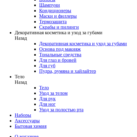
Шампуни
Кондиционеры
Маски и филлеры
Термозащита
Скрабы и пилинги
Декоративная косметика и уход за губами
Назад
Декоративная косметика и уход за губами
Основа под макияж
Тональные средства
Для глаз и бровей
Для губ
Пудра, румяна и хайлайтер
Тело
Назад
Тело
Уход за телом
Для рук
Для ног
Уход за полостью рта
Наборы
Аксессуары
Бытовая химия
О магазине