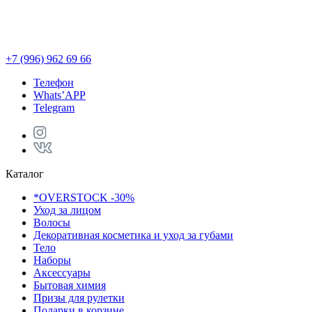
М
L
+7 (996) 962 69 66
Телефон
Whats’APP
Telegram
Каталог
*OVERSTOCK -30%
Уход за лицом
Волосы
Декоративная косметика и уход за губами
Тело
Наборы
Аксессуары
Бытовая химия
Призы для рулетки
Подарки в корзине