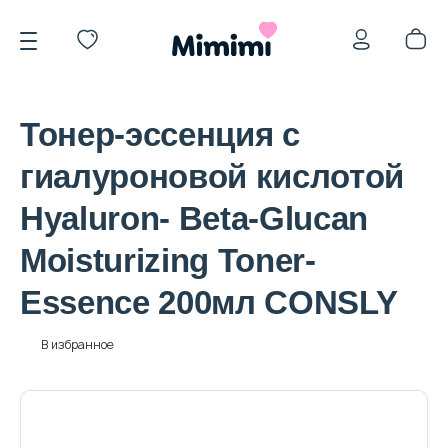
Тонер-эссенция с
гиалуроновой кислотой
Hyaluron- Beta-Glucan
*OVERSTOCK -30%
Moisturizing Toner-
Essence 200мл CONSLY
Уход за лицом
В избранное
Волосы