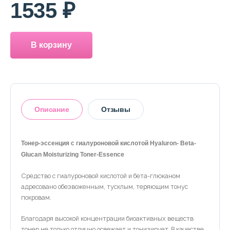
О магазине
1535 ₽
Доставка и оплата
В корзину
Политика конфиденциальности
Контактная информация
Описание
Отзывы
+7 (996) 962 69 66
Телефон
Whats’APP
Telegram
Тонер-эссенция с гиалуроновой кислотой Hyaluron- Beta-
Glucan Moisturizing Toner-Essence
Оставить отзыв
Средство с гиалуроновой кислотой и бета-глюканом
адресовано обезвоженным, тусклым, теряющим тонус
покровам.
Благодаря высокой концентрации биоактивных веществ
тонер не только отлично освежает и тонизирует. В качестве