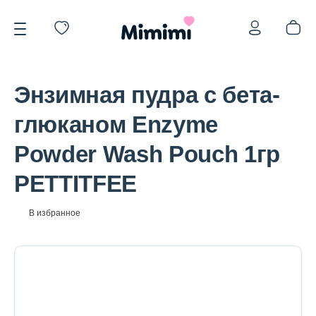
Энзимная пудра с бета-
глюканом Enzyme
Powder Wash Pouch 1гр
*OVERSTOCK -30%
PETTITFEE
Уход за лицом
В избранное
Волосы