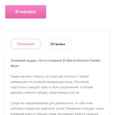
О магазине
В корзину
Доставка и оплата
Политика конфиденциальности
Контактная информация
Описание
Отзывы
+7 (996) 962 69 66
Энзимная пудра с бета-глюканом B-Glucan Enzyme Powder
Телефон
Whats’APP
Telegram
Wash
Оставить отзыв
Пудра мелкого помола, которая при контакте с водой
превращается в нежную воздушную пенку. Эта пенка
тщательно очищает кожу от всех загрязнений: остатков
макияжа, кожного себума, омертвевших клеток.
Средство предназначено для деликатного, но при этом
глубокого очищения кожи всех типов. Прекрасно очищает поры,
избавляя кожу от чёрных точек, регулирует работу сальных