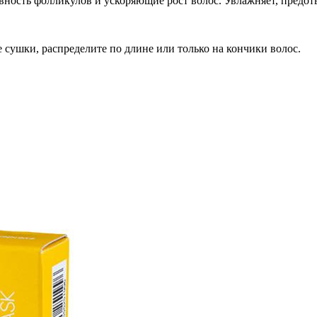
ность фолликулов и ускоряющие рост волос. Увлажняет, предотв
 сушки, распределите по длине или только на кончики волос.