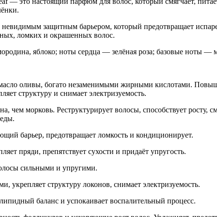
Leaf — это настоящий парфюм для волос, который смягчает, пит
лёнки.
ы невидимым защитным барьером, который предотвращает испаре
нных, ломких и окрашенных волос.
ородина, яблоко; ноты сердца — зелёная роза; базовые ноты — м
ем масло оливы, богато незаменимыми жирными кислотами. Повы
ляет структуру и снимает электризуемость.
ина, чем морковь. Реструктурирует волосы, способствует росту, с
еды.
вающий барьер, предотвращает ломкость и кондиционирует.
ляет пряди, препятствует сухости и придаёт упругость.
волосы сильными и упругими.
и, укрепляет структуру локонов, снимает электризуемость.
о-липидный баланс и успокаивает воспалительный процесс.