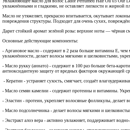
Увлажняющее масло для волос Lador Perfumed Hair Oil 03 Our 
увлажнёнными и гладкими, не оставляет липкости и жирной п
Масло не утяжеляет, прекрасно впитывается, окутывает локон
повреждения структуры. Подходит для очень сухих, повреждё
Дарит стойкий аромат зелёной розы: верхние ноты — чёрная см
Основные действующие компоненты:
- Аргановое масло - содержит в 2 раза больше витамина E, ч
увлажнённости, делает волосы мягкими и шелковистыми, укреп
- Масло рукку (аннато) - содержит в 100 раз больше бета-карот
антиоксидантную защиту от вредных факторов окружающей ср
- Кератин - устраняет сухость, смягчает, создаёт влагоудержи
- Масло семян камелии - содержит протеины и витамины. Укреп
- Эластин - протеин, укрепляет волосяные фолликулы, делает 
- Масло подсолнечника - делает волосы мягкими и шелковистым
- Экстракт алоэ вера - активно увлажняет, поддерживает водн