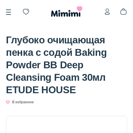
Глубоко очищающая
пенка с содой Baking
Powder BB Deep
*OVERSTOCK -30%
Cleansing Foam 30мл
ETUDE HOUSE
Уход за лицом
В избранное
Волосы