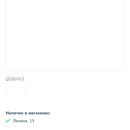
Декоративная косметика и уход за
губами
Тело
Наборы
Аксессуары
Бытовая химия
Наличие в магазинах:
Ленина, 13