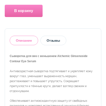
О магазине
В корзину
Доставка и оплата
Политика конфиденциальности
Контактная информация
Описание
Отзывы
+7 (996) 962 69 66
Сыворотка для век с женьшенем Alchemic Ginsenoside
5
Телефон
Whats’APP
Telegram
Contour Eye Serum
Антивозрастная сыворотка подтягивает и укрепляет кожу
На основании 1 отзыва
вокруг глаз, уменьшает выраженность морщин,
разглаживает и повышает упругость. Сокращает
1
0%
припухлости и тёмные круги, делает взгляд свежим и
2
0%
отдохнувшим.
3
0%
4
0%
Обеспечивает антиоксидантную защиту от свободных
5
100%
радикалов и укрепляет естественный защитный барьер.