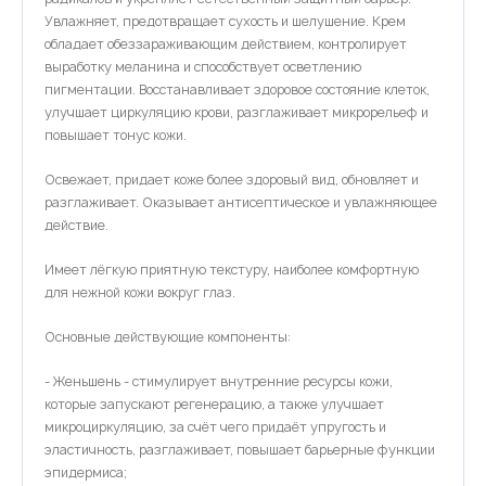
Увлажняет, предотвращает сухость и шелушение. Крем
обладает обеззараживающим действием, контролирует
выработку меланина и способствует осветлению
Оставить отзыв
пигментации. Восстанавливает здоровое состояние клеток,
улучшает циркуляцию крови, разглаживает микрорельеф и
повышает тонус кожи.
Дарья
06.11.2024
Освежает, придает коже более здоровый вид, обновляет и
разглаживает. Оказывает антисептическое и увлажняющее
Очень крутой крем, заломы устраняет, питает, увлажняет,
действие.
подтягивает и разглаживает кожу вокруг глаз. Запах
немного специфичный, но быстро выветривается. Быстро
Имеет лёгкую приятную текстуру, наиболее комфортную
впитывается, не оставляет пленки и липкости
для нежной кожи вокруг глаз.
Основные действующие компоненты:
- Женьшень - стимулирует внутренние ресурсы кожи,
которые запускают регенерацию, а также улучшает
микроциркуляцию, за счёт чего придаёт упругость и
эластичность, разглаживает, повышает барьерные функции
эпидермиса;