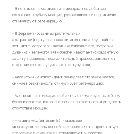
- 9 пептидов - оказывают антивозрастное действие,
сокращают глубину морщин, разглаживают и подтягивают,
стимулируют регенерацию;
- 11 ферментированных растительных
экстрактов (портулака, солодки, ягод годжи, хауттюйнии,
женьшеня, астрагала, шлемника байкальского, пуэрарии,
дудника и зелёного чая) - обеспечивают антиоксидантную
защиту, подавляют воспалительный процесс, замедляют
старение клеток и улучшают текстуру кожи;
- Аллантоин - антиоксидант, замедляет старение клеток,
снижает реактивность, стимулирует регенерацию;
- Аденозин - антивозрастной актив, стимулирует выработку
белка коллагена, который отвечает за плотность и упругость,
отсутствие морщин;
- Ниацинамид (витамин B3) - оказывает
многофункциональное действие: осветляет и препятствует
появлению пигментации, стимулирует выработку