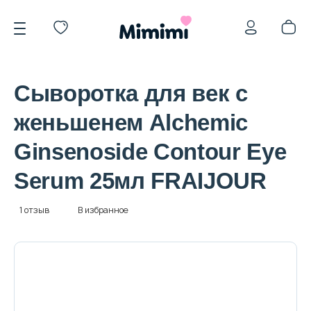
Сыворотка для век с
женьшенем Alchemic
Ginsenoside Contour Eye
*OVERSTOCK -30%
Serum 25мл FRAIJOUR
Уход за лицом
1 отзыв
В избранное
Волосы