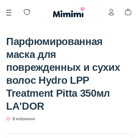
Парфюмированная
маска для
поврежденных и сухих
*OVERSTOCK -30%
волос Hydro LPP
Treatment Pitta 350мл
Уход за лицом
LA'DOR
Волосы
В избранное