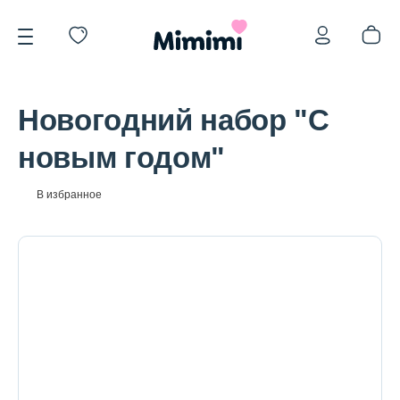
Новогодний набор "С
новым годом"
*OVERSTOCK -30%
В избранное
Уход за лицом
Волосы