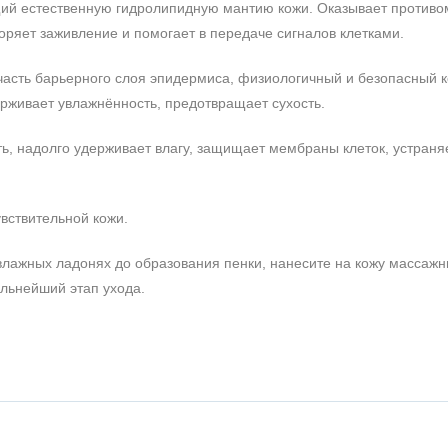
щий естественную гидролипидную мантию кожи. Оказывает противо
оряет заживление и помогает в передаче сигналов клетками.
часть барьерного слоя эпидермиса, физиологичный и безопасный к
живает увлажнённость, предотвращает сухость.
сть, надолго удерживает влагу, защищает мембраны клеток, устраня
вствительной кожи.
 влажных ладонях до образования пенки, нанесите на кожу массаж
льнейший этап ухода.