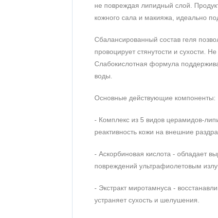
не повреждая липидный слой. Продукт
На основании 1 отзыва
кожного сала и макияжа, идеально под
1
Сбалансированный состав геля позво
2
провоцирует стянутости и сухости. Н
3
Слабокислотная формула поддерживае
4
воды.
5
Основные действующие компоненты:
- Комплекс из 5 видов церамидов-лип
реактивность кожи на внешние раздра
- Аскорбиновая кислота - обладает 
повреждений ультрафиолетовым излуч
- Экстракт миротамнуса - восстанавл
устраняет сухость и шелушения.