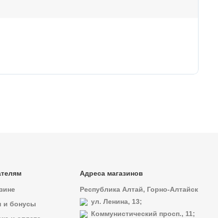
18
Ти
ателям
Адреса магазинов
зине
Республика Алтай, Горно-Алтайск
ул. Ленина, 13;
и и бонусы
Коммунистический просп., 11;