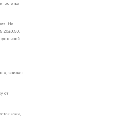
я, остатки
ния. Не
шо пенится. Кожа после него мягкая, не стягивает.
5.20±0.50.
мальный, хватит надолго. Для моей комби-кожи
 проточной
его, снижая
у от
леток кожи,