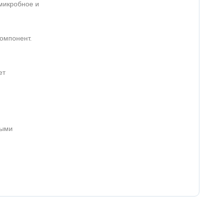
микробное и
омпонент.
ет
ными