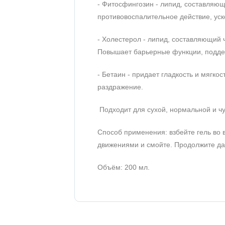
- Фитосфингозин - липид, составляю
противовоспалительное действие, уск
- Холестерол - липид, составляющий 
Повышает барьерные функции, поддер
- Бетаин - придает гладкость и мягко
раздражение.
Подходит для сухой, нормальной и чу
Способ применения: взбейте гель во
движениями и смойте. Продолжите да
Объём: 200 мл.