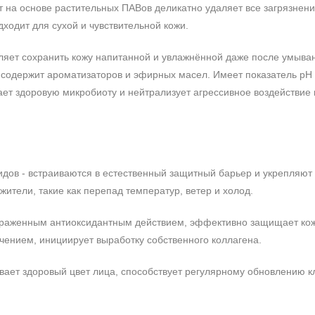
 на основе растительных ПАВов деликатно удаляет все загрязнени
Дарья
03.11.2024
ходит для сухой и чувствительной кожи.
0%
ляет сохранить кожу напитанной и увлажнённой даже после умыва
0%
Очень приятный гель, густой, хоро
е содержит ароматизаторов и эфирных масел. Имеет показатель pH 
0%
Запах еле уловимый. Расход мини
т здоровую микробиоту и нейтрализует агрессивное воздействие
0%
подошел хорошо!
100%
идов - встраиваются в естественный защитный барьер и укрепляют 
жители, такие как перепад температур, ветер и холод.
выраженным антиоксидантным действием, эффективно защищает кож
ением, инициирует выработку собственного коллагена.
ивает здоровый цвет лица, способствует регулярному обновлению к