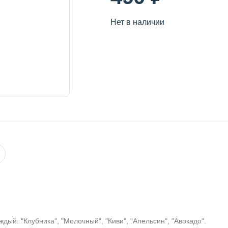
Пудра, румяна и хайлайтер
Нет в наличии
ждый: "Клубника", "Молочный", "Киви", "Апельсин", "Авокадо".