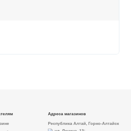
33
Ос
ателям
Адреса магазинов
зине
Республика Алтай, Горно-Алтайск
ул. Ленина, 13;