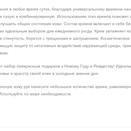
ния в любое время суток, благодаря универсальному времени нан
ая сухую и комбинированную. Использование этих кремов поможет 
лучшить общее состояние кожи. Состав кремов включает в себя б
их идеальным выбором для ежедневного ухода. Крем увлажняет ко
и стянутость, борется с трещинами и шелушением. Косметическое
ежащую защиту от негативных воздействий окружающей среды, пр
имии.
от набор прекрасным подарком к Новому Году и Рождеству! Идеал
ровье и красоту своей кожи в холодные зимние дни.
енную кожу рук нанесите небольшое количество крема, равномерн
 Используйте по мере необходимости.