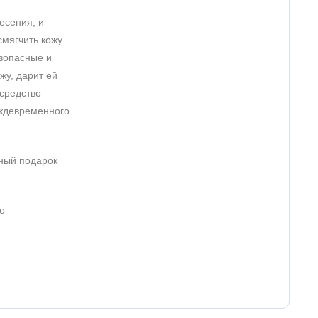
есения, и
смягчить кожу
езопасные и
жу, дарит ей
 средство
еждевременного
ьный подарок
о