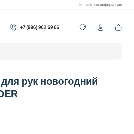
Контактная информация
+7 (996) 962 69 66
инги
Пилинги и скрабы
 для рук новогодний
Точечные средства
DOER
енции
Патчи
Солнцезащитные средства