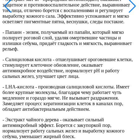
защитное и противовоспалительное действие, выравнивает
тон лица, отлично борется с воспалениями и регулирует
выработку кожного сала. Эффективно успокаивает и мягко
осветляет пигментные пятна, веснушки, следы постакне.
- Папаин - энзим, получаемый из папайи, который мягко
полирует роговой слой, удаляя омертвевшие частицы и
излишки себума, придаёт гладкость и мягкость, выравнивает
рельеф.
- Салициловая кислота - отшелушивает ороговевшие клетки,
стимулирует клеточное обновление, оказывает
антимикробное воздействие, нормализует pH и работу
сальных желез, улучшает цвет лица.
- LHA-кислота - производная салициловой кислоты. Имеет
более крупные молекулы, благодаря чему работает чуть
медленнее и гораздо мягче. Не вызывает раздражения.
Замедляет процесс кератинизации клеток в каналах пор,
обладает антибактериальным действием.
- Экстракт чайного дерева - оказывает сильный
антимикробный эффект. Борется с закупоркой пор,
нормализует работу сальных желез и выработку кожного
себума, уменьшает жирный блеск.