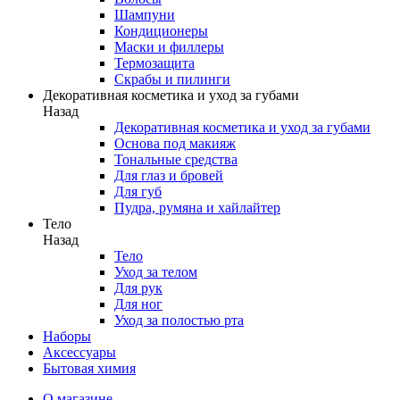
Шампуни
Кондиционеры
Маски и филлеры
Термозащита
Скрабы и пилинги
Декоративная косметика и уход за губами
Назад
Декоративная косметика и уход за губами
Основа под макияж
Тональные средства
Для глаз и бровей
Для губ
Пудра, румяна и хайлайтер
Тело
Назад
Тело
Уход за телом
Для рук
Для ног
Уход за полостью рта
Наборы
Аксессуары
Бытовая химия
О магазине