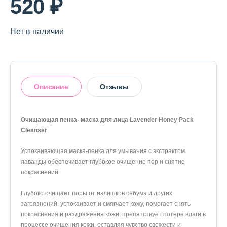
520 ₽
О магазине
Доставка и оплата
Нет в наличии
Политика конфиденциальности
Контактная информация
Описание
Отзывы
+7 (996) 962 69 66
Очищающая пенка- маска для лица Lavender Honey Pack
Телефон
Whats’APP
Telegram
Cleanser
Оставить отзыв
Успокаивающая маска-пенка для умывания с экстрактом
лаванды обеспечивает глубокое очищение пор и снятие
покраснений.
Глубоко очищает поры от излишков себума и других
загрязнений, успокаивает и смягчает кожу, помогает снять
покраснения и раздражения кожи, препятствует потере влаги в
процессе очищения кожи, оставляя чувство свежести и