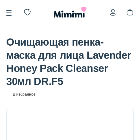
Очищающая пенка-
маска для лица Lavender
Honey Pack Cleanser
*OVERSTOCK -30%
30мл DR.F5
Уход за лицом
В избранное
Волосы