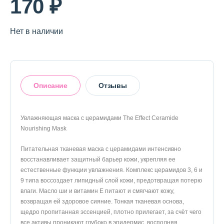
170 ₽
Нет в наличии
Описание
Отзывы
Увлажняющая маска с церамидами The Effect Ceramide
Nourishing Mask
Оставить отзыв
Питательная тканевая маска с церамидами интенсивно
восстанавливает защитный барьер кожи, укрепляя ее
естественные функции увлажнения. Комплекс церамидов 3, 6 и
9 типа воссоздает липидный слой кожи, предотвращая потерю
влаги. Масло ши и витамин Е питают и смягчают кожу,
возвращая ей здоровое сияние. Тонкая тканевая основа,
щедро пропитанная эссенцией, плотно прилегает, за счёт чего
все активы проникают глубоко в эпидермис, восполняя