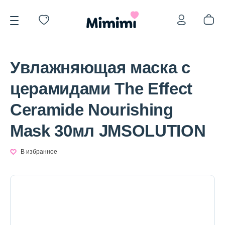
Увлажняющая маска с
церамидами The Effect
Ceramide Nourishing
*OVERSTOCK -30%
Mask 30мл JMSOLUTION
Уход за лицом
В избранное
Волосы