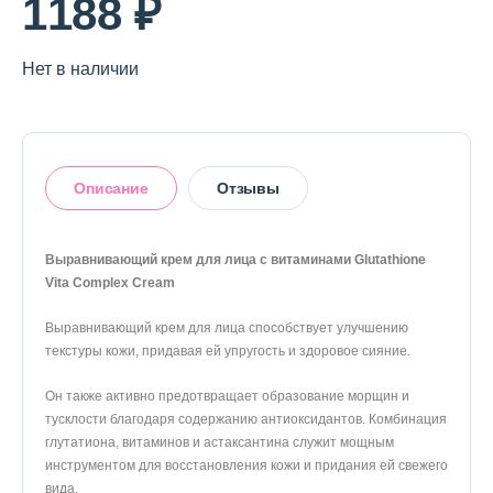
1188 ₽
О магазине
Доставка и оплата
Нет в наличии
Политика конфиденциальности
Контактная информация
Описание
Отзывы
+7 (996) 962 69 66
Выравнивающий крем для лица с витаминами Glutathione
Телефон
Whats’APP
Telegram
Vita Complex Cream
Оставить отзыв
Выравнивающий крем для лица способствует улучшению
текстуры кожи, придавая ей упругость и здоровое сияние.
Он также активно предотвращает образование морщин и
тусклости благодаря содержанию антиоксидантов. Комбинация
глутатиона, витаминов и астаксантина служит мощным
инструментом для восстановления кожи и придания ей свежего
вида.