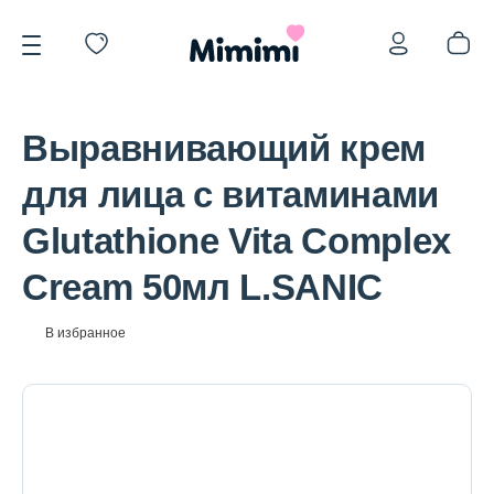
Выравнивающий крем
для лица с витаминами
Glutathione Vita Complex
*OVERSTOCK -30%
Cream 50мл L.SANIC
Уход за лицом
В избранное
Волосы