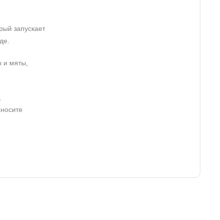
рый запускает
де.
 и мяты,
,
аносите