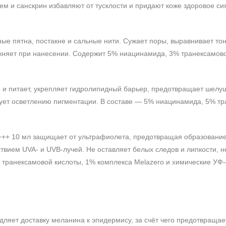
м и санскрин избавляют от тусклости и придают коже здоровое си
ые пятна, постакне и сальные нити. Сужает поры, выравнивает тон
ажняет при нанесении. Содержит 5% ниацинамида, 3% транексамово
е и питает, укрепляет гидролипидный барьер, предотвращает шелу
твует осветлению пигментации. В составе — 5% ниацинамида, 5% т
+++ 10 мл защищает от ультрафиолета, предотвращая образовани
твием UVA- и UVB-лучей. Не оставляет белых следов и липкости, 
транексамовой кислоты, 1% комплекса Melazero и химические УФ
ляет доставку меланина к эпидермису, за счёт чего предотвращае