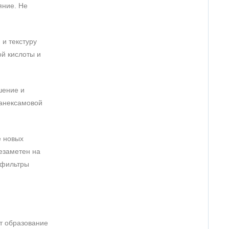
яние. Не
 и текстуру
й кислоты и
шение и
ранексамовой
е новых
незаметен на
-фильтры
т образование