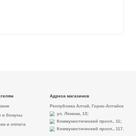
76
Кр
ателям
Адреса магазинов
зине
Республика Алтай, Горно-Алтайск
ул. Ленина, 13;
и и бонусы
Коммунистический просп., 11;
ка и оплата
Коммунистический просп., 117.