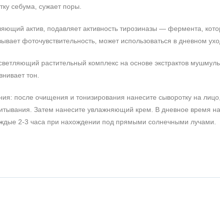
тку себума, сужает поры.
ляющий актив, подавляет активность тирозиназы — фермента, кото
ывает фоточувствительность, может использоваться в дневном ухо
светляющий растительный комплекс на основе экстрактов мушмулы
внивает тон.
ия: после очищения и тонизирования нанесите сыворотку на лицо
питывания. Затем нанесите увлажняющий крем. В дневное время н
ждые 2-3 часа при нахождении под прямыми солнечными лучами.