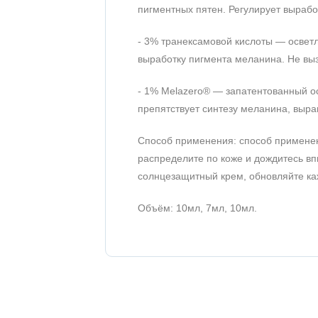
пигментных пятен. Регулирует вырабо
- 3% транексамовой кислоты — освет
выработку пигмента меланина. Не выз
- 1% Melazero® — запатентованный о
препятствует синтезу меланина, выра
Способ применения: способ применен
распределите по коже и дождитесь в
солнцезащитный крем, обновляйте ка
Объём: 10мл, 7мл, 10мл.