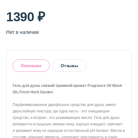
О магазине
1390 ₽
Доставка и оплата
Политика конфиденциальности
Нет в наличии
Контактная информация
Описание
Отзывы
+7 (996) 962 69 66
Телефон
Whats’APP
Telegram
Гель для душа свежий травяной аромат Fragrance Oil Wash
Oh, Fresh Herb Garden
Оставить отзыв
Парфюмированное двухфазное средство для душа, имеет
двухслойную текстуру, где одна часть - это очищающее
средство, и вторая - это ухаживающее масло. Гель для душа
взбивается в пышную, мягкую пену, хорошо очищает, смягчает
и увлажает кожу не нарушая естественный pH-баланс. Масла в
составе, придают мягкость, улучшают эластичность и тонус